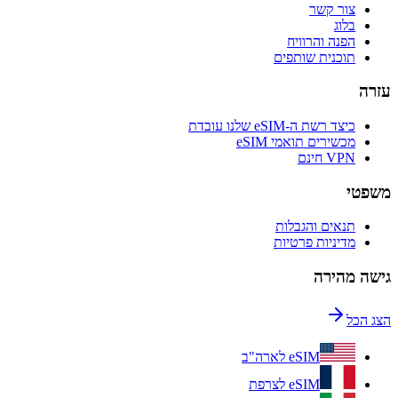
צור קשר
בלוג
הפנה והרוויח
תוכנית שותפים
עזרה
כיצד רשת ה-eSIM שלנו עובדת
מכשירים תואמי eSIM
VPN חינם
משפטי
תנאים והגבלות
מדיניות פרטיות
גישה מהירה
הצג הכל
eSIM לארה"ב
eSIM לצרפת