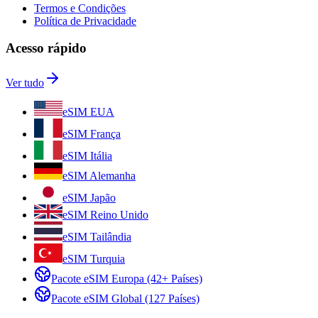
Termos e Condições
Política de Privacidade
Acesso rápido
Ver tudo
eSIM EUA
eSIM França
eSIM Itália
eSIM Alemanha
eSIM Japão
eSIM Reino Unido
eSIM Tailândia
eSIM Turquia
Pacote eSIM Europa (42+ Países)
Pacote eSIM Global (127 Países)