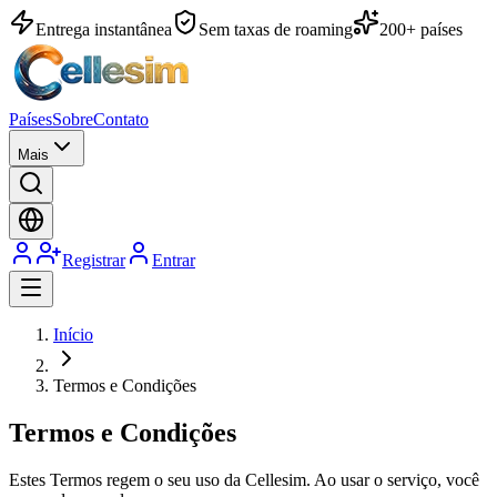
Entrega instantânea
Sem taxas de roaming
200+ países
Países
Sobre
Contato
Mais
Registrar
Entrar
Início
Termos e Condições
Termos e Condições
Estes Termos regem o seu uso da Cellesim. Ao usar o serviço, você