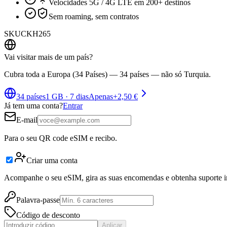
Velocidades 5G / 4G LTE em 200+ destinos
Sem roaming, sem contratos
SKU
CKH265
Vai visitar mais de um país?
Cubra toda a Europa (34 Países) — 34 países — não só Turquia.
34 países
1 GB
·
7 dias
Apenas
+
2,50 €
Já tem uma conta?
Entrar
E-mail
Para o seu QR code eSIM e recibo.
Criar uma conta
Acompanhe o seu eSIM, gira as suas encomendas e obtenha suporte i
Palavra-passe
Código de desconto
Aplicar