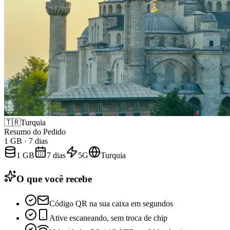
🇹🇷
Turquia
Resumo do Pedido
1 GB
·
7 dias
1 GB
7 dias
5G
Turquia
O que você recebe
Código QR na sua caixa em segundos
Ative escaneando, sem troca de chip