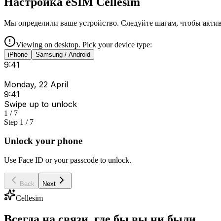
Настройка eSIM Cellesim
Мы определили ваше устройство. Следуйте шагам, чтобы акти
Viewing on desktop. Pick your device type:
iPhone
Samsung / Android
9:41
Monday, 22 April
9:41
Swipe up to unlock
1 / 7
Step 1 / 7
Unlock your phone
Use Face ID or your passcode to unlock.
Back
Next
Cellesim
Всегда на связи, где бы вы ни были