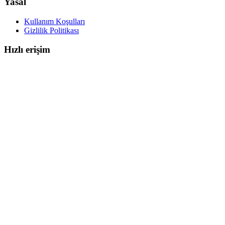
Yasal
Kullanım Koşulları
Gizlilik Politikası
Hızlı erişim
Tümünü gör
ABD eSIM
Fransa eSIM
İtalya eSIM
Almanya eSIM
Japonya eSIM
İngiltere (UK) eSIM
Tayland eSIM
Türkiye eSIM
Avrupa eSIM Paketi (42+ Ülke)