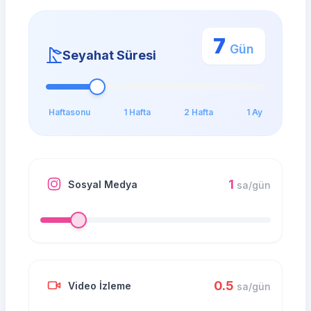
7
Gün
Seyahat Süresi
Haftasonu
1 Hafta
2 Hafta
1 Ay
1
Sosyal Medya
sa/gün
0.5
Video İzleme
sa/gün