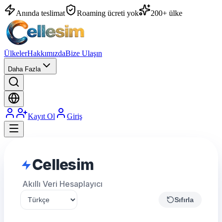
Anında teslimat
Roaming ücreti yok
200+ ülke
Ülkeler
Hakkımızda
Bize Ulaşın
Daha Fazla
Kayıt Ol
Giriş
Cellesim
Akıllı Veri Hesaplayıcı
Sıfırla