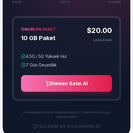
HAFIF
ORTA
YOĞUN
$20.00
ÖNERILEN PAKET
10 GB Paket
Liste Fiyatı
4.5G / 5G Yüksek Hız
7
Gün
Geçerlilik
Hemen Satın Al
*Hesaplama ortalama değerlere dayanır. Cellesim ile dünyayı
özgürce keşfet.
CELLESIM ILE GÜÇLENDIRILDI