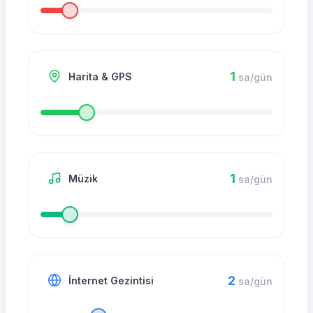
1
Harita & GPS
sa/gün
1
Müzik
sa/gün
2
İnternet Gezintisi
sa/gün