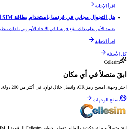
اقرأ الإجابة
هل التجوال مجاني في فرنسا باستخدام بطاقة SIM الخاصة بي في المملكة المتحدة أو الولايات المتحدة؟
يعتمد الأمر على ذلك. تقع فرنسا في الاتحاد الأوروبي، لذلك تنطبق ميزة "Roam Like at Home" فقط على مواطني الاتحاد الأوروبي. إذ
اقرأ الإجابة
كل الأسئلة
Cellesim
ابقَ متصلاً في أي مكان
اختر وجهة، امسح رمز QR، واتصل خلال ثوانٍ, في أكثر من 200 دولة.
تصفح الوجهات