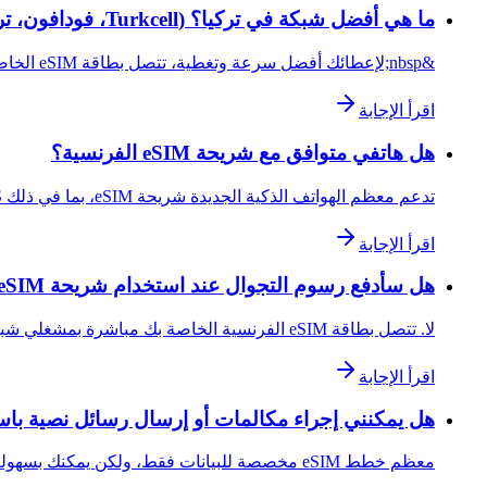
ما هي أفضل شبكة في تركيا؟ (Turkcell، فودافون، تركسل)
&nbsp;لإعطائك أفضل سرعة وتغطية، تتصل بطاقة eSIM الخاصة بنا بشبكات المستوى الأول المتميزة في تركيا، عادةً Türk Telekom . &nbsp;
اقرأ الإجابة
هل هاتفي متوافق مع شريحة eSIM الفرنسية؟
تدعم معظم الهواتف الذكية الجديدة شريحة eSIM، بما في ذلك iPhone XS والإصدارات الأحدث وSamsung Galaxy S20+ وGoogle Pixel 4+. تأكد من إلغاء قفل…
اقرأ الإجابة
هل سأدفع رسوم التجوال عند استخدام شريحة eSIM الفرنسية؟
لا. تتصل بطاقة eSIM الفرنسية الخاصة بك مباشرة بمشغلي شبكات الهاتف المحمول الفرنسيين، لذلك لا توجد رسوم تجوال. ستستمتع ببيانات 4G/LTE المحلية…
اقرأ الإجابة
هل يمكنني إجراء مكالمات أو إرسال رسائل نصية باستخدام بطاقة
معظم خطط eSIM مخصصة للبيانات فقط، ولكن يمكنك بسهولة إجراء المكالمات وإرسال الرسائل باستخدام WhatsApp أو FaceTime أو Skype أو Telegram. إذا ك…