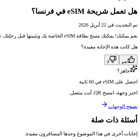
هل تعمل شريحة eSIM في فرنسا؟
تم التحديث في 22 أبريل 2026
نعم يمكنك! يمكنك مسح بطاقة eSIM الخاصة بك وتثبيتها قبل رحلتك. تبدأ خطتك فقط عند الاتصال بشبكة فرنسية، مما يعني أنه سيكون لديك إنترنت فوري عند الهبوط.
هل كانت هذه الإجابة مفيدة؟
نعم
لا
جاهز؟
احصل على eSIM في 60 ثانية
اختر وجهة، امسح QR, أنت متصل.
تصفح الوجهات
أسئلة ذات صلة
إجابات أخرى في هذا الموضوع وجدها المسافرون مفيدة.