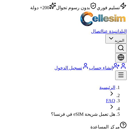
تسليم فوري
بدون رسوم تجوال
200+ دولة
البلدان
نبذة عنا
اتصال
المزيد
إنشاء حساب
تسجيل الدخول
الرئيسية
FAQ
هل تعمل شريحة eSIM في فرنسا؟
مركز المساعدة