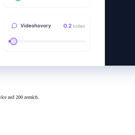
0.2
Videohovory
h/den
více než 200 zemích.