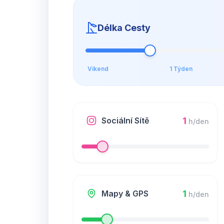
Délka Cesty
Víkend
1 Týden
1
Sociální Sítě
h/den
1
Mapy & GPS
h/den