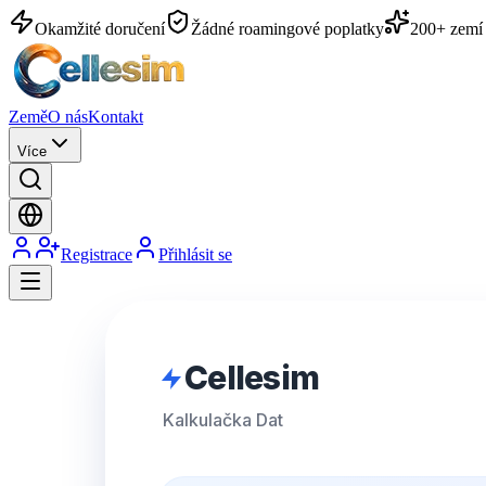
Okamžité doručení
Žádné roamingové poplatky
200+ zemí
Země
O nás
Kontakt
Více
Registrace
Přihlásit se
Cellesim
Kalkulačka Dat