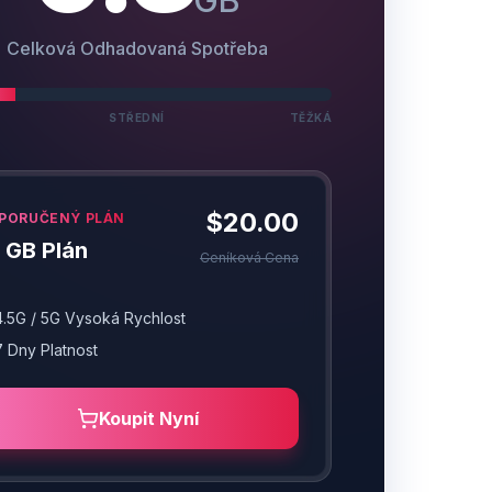
GB
Celková Odhadovaná Spotřeba
STŘEDNÍ
TĚŽKÁ
$20.00
PORUČENÝ PLÁN
 GB Plán
Ceníková Cena
4.5G / 5G Vysoká Rychlost
7
Dny
Platnost
Koupit Nyní