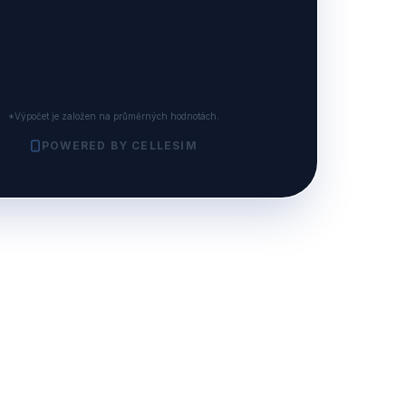
*Výpočet je založen na průměrných hodnotách.
POWERED BY CELLESIM