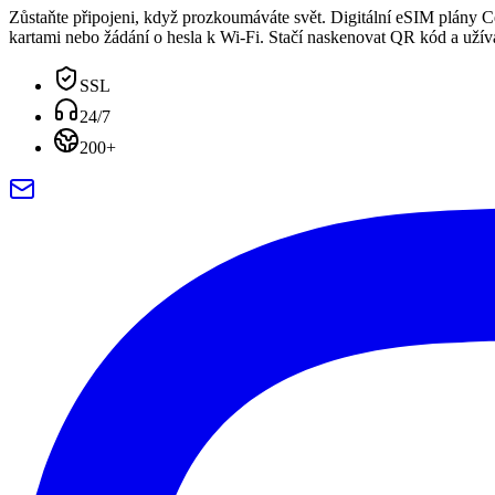
Zůstaňte připojeni, když prozkoumáváte svět. Digitální eSIM plány C
kartami nebo žádání o hesla k Wi-Fi. Stačí naskenovat QR kód a užívat
SSL
24/7
200+