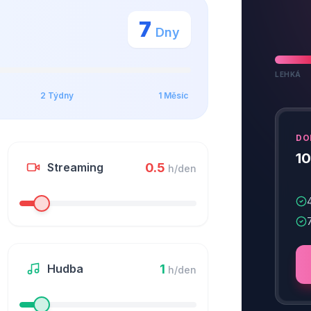
7
Dny
LEHKÁ
2 Týdny
1 Měsíc
DO
10
0.5
Streaming
h/den
1
Hudba
h/den