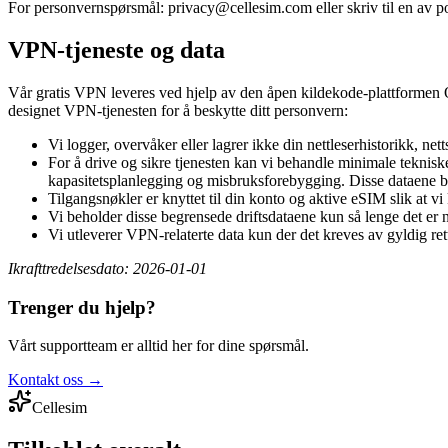
For personvernspørsmål:
privacy@cellesim.com
eller skriv til en av
VPN-tjeneste og data
Vår gratis VPN leveres ved hjelp av den åpen kildekode-plattformen Ou
designet VPN-tjenesten for å beskytte ditt personvern:
Vi logger, overvåker eller lagrer ikke din nettleserhistorikk, ne
For å drive og sikre tjenesten kan vi behandle minimale tekniske
kapasitetsplanlegging og misbruksforebygging. Disse dataene bruk
Tilgangsnøkler er knyttet til din konto og aktive eSIM slik at vi 
Vi beholder disse begrensede driftsdataene kun så lenge det er n
Vi utleverer VPN-relaterte data kun der det kreves av gyldig ret
Ikrafttredelsesdato: 2026-01-01
Trenger du hjelp?
Vårt supportteam er alltid her for dine spørsmål.
Kontakt oss
→
Cellesim