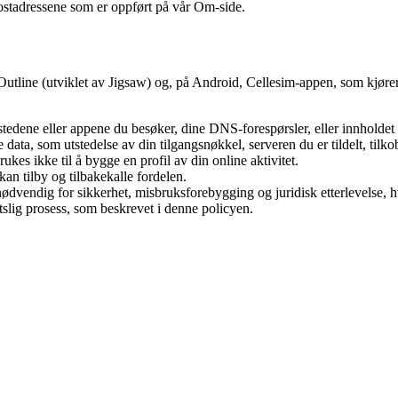
 postadressene som er oppført på vår Om-side.
tline (utviklet av Jigsaw) og, på Android, Cellesim-appen, som kjører 
ttstedene eller appene du besøker, dine DNS-forespørsler, eller innholdet
 data, som utstedelse av din tilgangsnøkkel, serveren du er tildelt, til
es ikke til å bygge en profil av din online aktivitet.
kan tilby og tilbakekalle fordelen.
ødvendig for sikkerhet, misbruksforebygging og juridisk etterlevelse, hv
tslig prosess, som beskrevet i denne policyen.