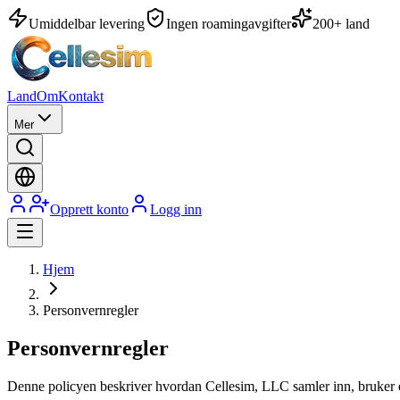
Umiddelbar levering
Ingen roaming­avgifter
200+ land
Land
Om
Kontakt
Mer
Opprett konto
Logg inn
Hjem
Personvernregler
Personvernregler
Denne policyen beskriver hvordan Cellesim, LLC samler inn, bruker o