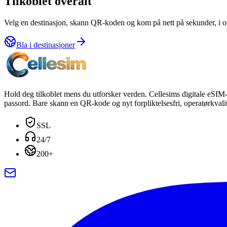
Tilkoblet overalt
Velg en destinasjon, skann QR-koden og kom på nett på sekunder, i o
Bla i destinasjoner
Hold deg tilkoblet mens du utforsker verden. Cellesims digitale eSIM-p
passord. Bare skann en QR-kode og nyt forpliktelsesfri, operatørkvalit
SSL
24/7
200+