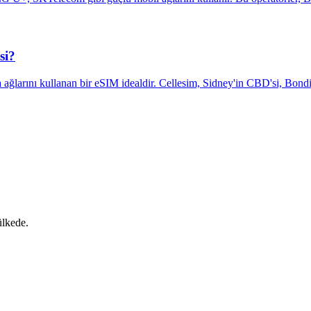
si?
a ağlarını kullanan bir eSIM idealdir. Cellesim, Sidney'in CBD'si, Bond
ülkede.