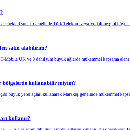
i?
 seçenekleri sunar. Genellikle Türk Telekom veya Vodafone gibi büyü
en satın alabilirim?
O2, T-Mobile UK ve 3 dahil tüm büyük ağlarda mükemmel kapsama alanı
 bölgelerde kullanabilir miyim?
 gibi büyük yerel ağları kullanarak Marakeş genelinde mükemmel kaps
arı kullanır?
n LG U+, SKTelecom gibi güçlü mobil ağlarını kullanır. Bu operatörle