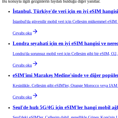
Bu konuyla ilgili gezginlerin faydalı bulduğu diğer yanıtlar.
İstanbul, Türkiye'de veri için en iyi eSIM hangis
İstanbul'da güvenilir mobil veri için Cellesim mükemmel eSIM
Cevabı oku
Londra seyahati için en iyi eSIM hangisi ve nered
Londra'da sorunsuz mobil veri için Cellesim gibi bir eSIM, 
Cevabı oku
eSIM'imi Marakeş Medine'sinde ve diğer popüler
Kesinlikle. Cellesim gibi eSIM'ler, Orange Morocco veya IAM
Cevabı oku
Seul'de hızlı 5G/4G için eSIM'ler hangi mobil ağl
Seul'deki eSIM'ler, Cellesim dahil, genellikle Güney Kore'ni