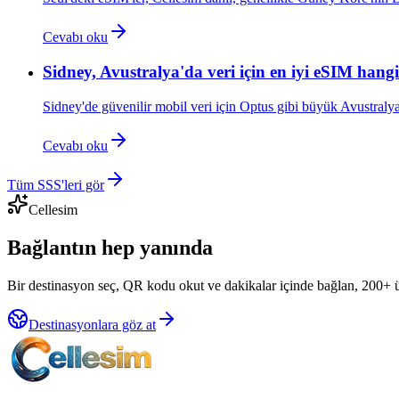
Cevabı oku
Sidney, Avustralya'da veri için en iyi eSIM hangi
Sidney'de güvenilir mobil veri için Optus gibi büyük Avustraly
Cevabı oku
Tüm SSS'leri gör
Cellesim
Bağlantın hep yanında
Bir destinasyon seç, QR kodu okut ve dakikalar içinde bağlan, 200+ 
Destinasyonlara göz at