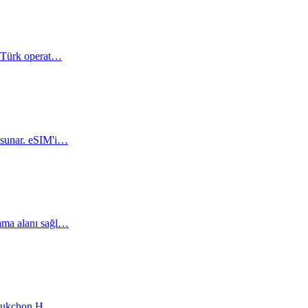
k Türk operat…
 sunar. eSIM'i…
ama alanı sağl…
r, Bukchon H…