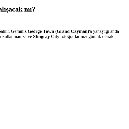
alışacak mı?
patılır. Geminiz
George Town (Grand Cayman)
'a yanaştığı anda
'ı kullanmanıza ve
Stingray City
fotoğraflarınızı günlük olarak