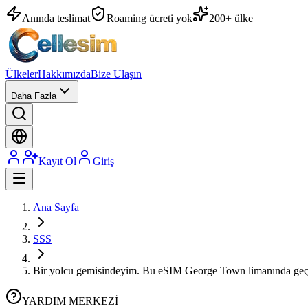
Anında teslimat
Roaming ücreti yok
200+ ülke
Ülkeler
Hakkımızda
Bize Ulaşın
Daha Fazla
Kayıt Ol
Giriş
Ana Sayfa
SSS
Bir yolcu gemisindeyim. Bu eSIM George Town limanında geç
YARDIM MERKEZİ