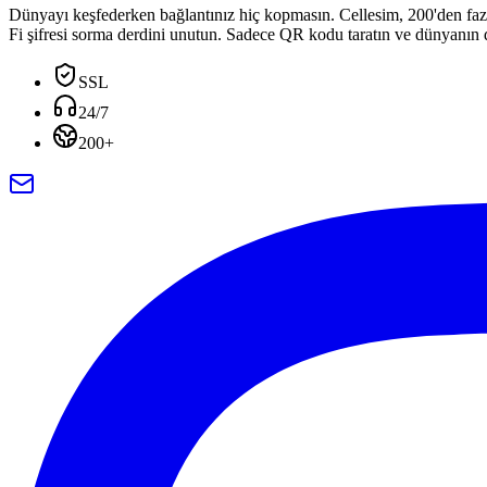
Dünyayı keşfederken bağlantınız hiç kopmasın. Cellesim, 200'den fazla
Fi şifresi sorma derdini unutun. Sadece QR kodu taratın ve dünyanın dö
SSL
24/7
200+