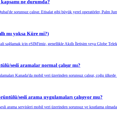
5G kapsamı ne durumda?
bai'de sorunsuz çalışır. Etisalat gibi büyük yerel operatörler, Palm J
ıllı mı yoksa Küre mi?)
ali sağlamak için eSIM'imiz, genellikle Akıllı İletişim veya Globe Te
lü/sesli aramalar normal çalışır mı?
lamaları Kanada'da mobil veri üzerinden sorunsuz çalışır, çoğu ülked
üntülü/sesli arama uygulamaları çalışıyor mu?
sli arama servisleri mobil veri üzerinden sorunsuz ve kısıtlama olma