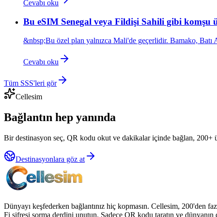
Cevabı oku
Bu eSIM Senegal veya Fildişi Sahili gibi komşu ül
&nbsp;Bu özel plan yalnızca Mali'de geçerlidir. Bamako, Batı A
Cevabı oku
Tüm SSS'leri gör
Cellesim
Bağlantın hep yanında
Bir destinasyon seç, QR kodu okut ve dakikalar içinde bağlan, 200+ 
Destinasyonlara göz at
Dünyayı keşfederken bağlantınız hiç kopmasın. Cellesim, 200'den fazla
Fi şifresi sorma derdini unutun. Sadece QR kodu taratın ve dünyanın dö