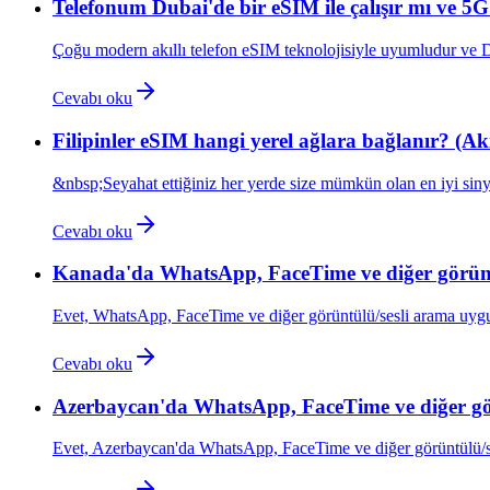
Telefonum Dubai'de bir eSIM ile çalışır mı ve 
Çoğu modern akıllı telefon eSIM teknolojisiyle uyumludur ve Du
Cevabı oku
Filipinler eSIM hangi yerel ağlara bağlanır? (Ak
&nbsp;Seyahat ettiğiniz her yerde size mümkün olan en iyi siny
Cevabı oku
Kanada'da WhatsApp, FaceTime ve diğer görüntü
Evet, WhatsApp, FaceTime ve diğer görüntülü/sesli arama uygu
Cevabı oku
Azerbaycan'da WhatsApp, FaceTime ve diğer gör
Evet, Azerbaycan'da WhatsApp, FaceTime ve diğer görüntülü/se