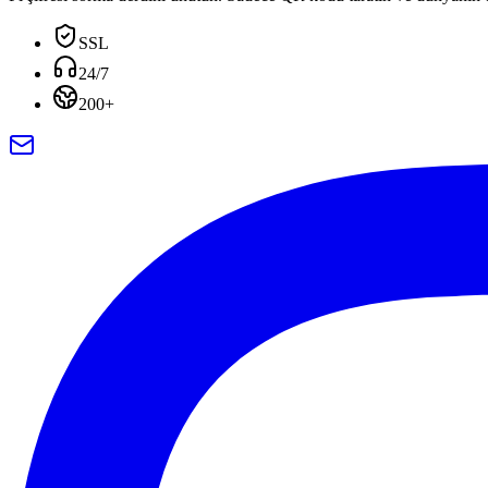
SSL
24/7
200+