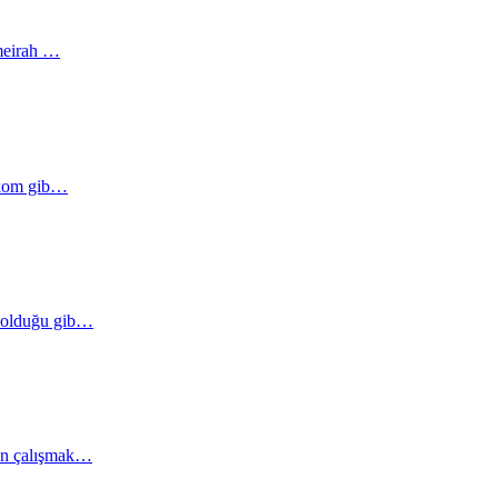
umeirah …
lekom gib…
e olduğu gib…
dan çalışmak…