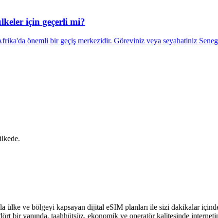
keler için geçerli mi?
frika'da önemli bir geçiş merkezidir. Göreviniz veya seyahatiniz Seneg
ülkede.
 ülke ve bölgeyi kapsayan dijital eSIM planları ile sizi dakikalar için
rt bir yanında, taahhütsüz, ekonomik ve operatör kalitesinde internetin