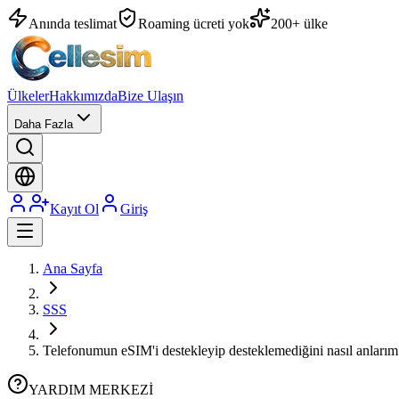
Anında teslimat
Roaming ücreti yok
200+ ülke
Ülkeler
Hakkımızda
Bize Ulaşın
Daha Fazla
Kayıt Ol
Giriş
Ana Sayfa
SSS
Telefonumun eSIM'i destekleyip desteklemediğini nasıl anlarım
YARDIM MERKEZİ