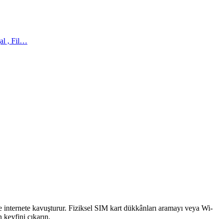
al , Fil…
de internete kavuşturur. Fiziksel SIM kart dükkânları aramayı veya Wi-
 keyfini çıkarın.