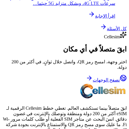
سرعات 4G LTE، وبشكل متزايد 5G حيثما…
اقرأ الإجابة
كل الأسئلة
Cellesim
ابقَ متصلاً في أي مكان
اختر وجهة، امسح رمز QR، واتصل خلال ثوانٍ, في أكثر من 200
دولة.
تصفح الوجهات
ابقَ متصلاً بينما تستكشف العالم. تغطي خطط Cellesim الرقمية لـ
eSIM أكثر من 200 دولة ومنطقة وتوصلك بالإنترنت في غضون
دقائق. انسَ البحث عن متاجر SIM الفعلية أو طلب كلمات مرور Wi-
Fi. ما عليك سوى مسح رمز QR والاستمتاع بالإنترنت بجودة شركة