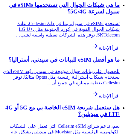
ما هي شبكات الجوال التي تستخدمها eSIMs في
سيول لسرعة 5G/4G؟
تستخدم eSIMs في سيول، بما في ذلك Cellesim، عادة
شبكات الجوال القوية في كوريا الجنوبية مثل LG U+,
SKTelecom. توفر هذه الشركات تغطية واسعة لشب…
اقرأ الإجابة
ما هو أفضل eSIM للبيانات في سيدني، أستراليا؟
للحصول على بيانات جوال موثوقة في سيدني، يُعد eSIM الذي
يستخدم شبكات أسترالية رئيسية مثل Optus مثاليًا. توفر
Cellesim تغطية ممتازة في جميع أن…
اقرأ الإجابة
هل ستعمل شريحة eSIM الخاصة بي مع 5G أو 4G
LTE في ميديلين؟
نعم، تدعم شرائح Cellesim eSIM التي تعمل على الشبكات
الكولومبية الرئيسية مثل Movistar في ميديلين بشكل عام