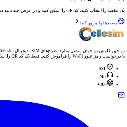
یک مقصد را انتخاب کنید، کد QR را اسکن کنید و در عرض چند ثانیه در بیش از ۲۰۰ کشور آنلاین شوید.
مقصدها را مرور کنید
یا درخواست رمز عبور Wi-Fi را فراموش کنید. فقط یک کد QR را اسکن کنید و از اینترنت با کیفیت اپراتور، بدون تعهد در سراسر جهان لذت ببرید.
SSL
24/7
200+