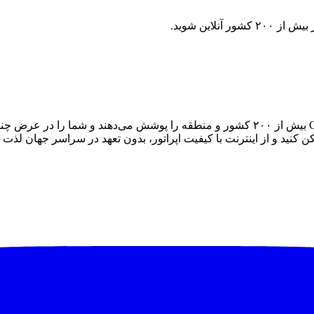
در حین کاوش در جهان متصل بمانید. طرح‌های eSIM دیجیتال Cellesim بیش از ۲۰۰ کشور و من