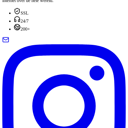
internet over de hele wereld.
SSL
24/7
200+