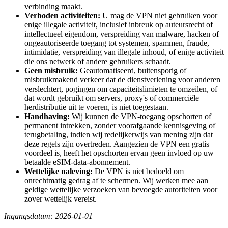
verbinding maakt.
Verboden activiteiten:
U mag de VPN niet gebruiken voor
enige illegale activiteit, inclusief inbreuk op auteursrecht of
intellectueel eigendom, verspreiding van malware, hacken of
ongeautoriseerde toegang tot systemen, spammen, fraude,
intimidatie, verspreiding van illegale inhoud, of enige activiteit
die ons netwerk of andere gebruikers schaadt.
Geen misbruik:
Geautomatiseerd, buitensporig of
misbruikmakend verkeer dat de dienstverlening voor anderen
verslechtert, pogingen om capaciteitslimieten te omzeilen, of
dat wordt gebruikt om servers, proxy's of commerciële
herdistributie uit te voeren, is niet toegestaan.
Handhaving:
Wij kunnen de VPN-toegang opschorten of
permanent intrekken, zonder voorafgaande kennisgeving of
terugbetaling, indien wij redelijkerwijs van mening zijn dat
deze regels zijn overtreden. Aangezien de VPN een gratis
voordeel is, heeft het opschorten ervan geen invloed op uw
betaalde eSIM-data-abonnement.
Wettelijke naleving:
De VPN is niet bedoeld om
onrechtmatig gedrag af te schermen. Wij werken mee aan
geldige wettelijke verzoeken van bevoegde autoriteiten voor
zover wettelijk vereist.
Ingangsdatum: 2026-01-01