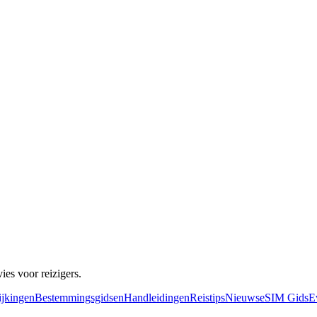
es voor reizigers.
ijkingen
Bestemmingsgidsen
Handleidingen
Reistips
Nieuws
eSIM Gids
E