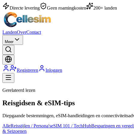
Directe levering
Geen roamingkosten
200+ landen
Landen
Over
Contact
Meer
Registreren
Inloggen
Gerelateerd lezen
Reisgidsen & eSIM-tips
Diepgaande bestemmingen, eSIM-handleidingen en connectiviteitsadvi
Alle
Reisstijlen / Persona's
eSIM 101 / TechHub
Besparingen en vergel
& Seizoenen