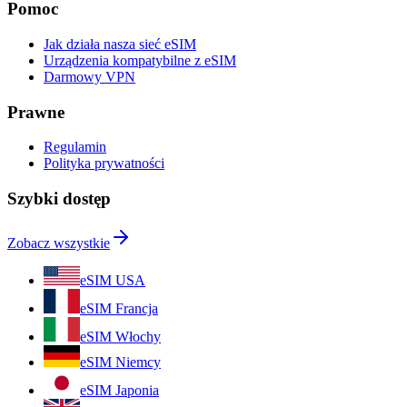
Pomoc
Jak działa nasza sieć eSIM
Urządzenia kompatybilne z eSIM
Darmowy VPN
Prawne
Regulamin
Polityka prywatności
Szybki dostęp
Zobacz wszystkie
eSIM USA
eSIM Francja
eSIM Włochy
eSIM Niemcy
eSIM Japonia