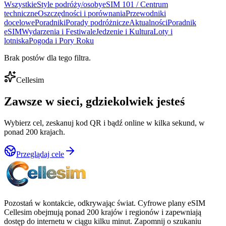
Wszystkie
Style podróży/osoby
eSIM 101 / Centrum
techniczne
Oszczędności i porównania
Przewodniki
docelowe
Poradniki
Porady podróżnicze
Aktualności
Poradnik
eSIM
Wydarzenia i Festiwale
Jedzenie i Kultura
Loty i
lotniska
Pogoda i Pory Roku
Brak postów dla tego filtra.
Cellesim
Zawsze w sieci, gdziekolwiek jesteś
Wybierz cel, zeskanuj kod QR i bądź online w kilka sekund, w
ponad 200 krajach.
Przeglądaj cele
Pozostań w kontakcie, odkrywając świat. Cyfrowe plany eSIM
Cellesim obejmują ponad 200 krajów i regionów i zapewniają
dostęp do internetu w ciągu kilku minut. Zapomnij o szukaniu