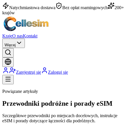
Natychmiastowa dostawa
Bez opłat roamingowych
200+
krajów
Kraje
O nas
Kontakt
Więcej
Zarejestruj się
Zaloguj się
Powiązane artykuły
Przewodniki podróżne i porady eSIM
Szczegółowe przewodniki po miejscach docelowych, instrukcje
eSIM i porady dotyczące łączności dla podróżnych.