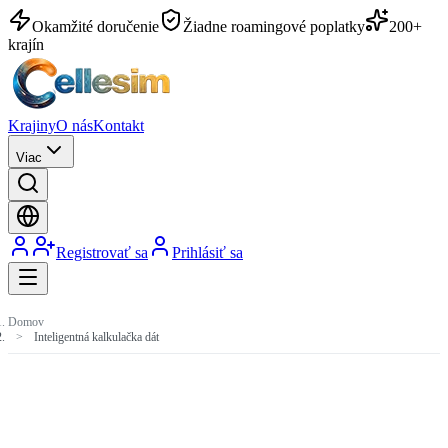
Okamžité doručenie
Žiadne roamingové poplatky
200+
krajín
Krajiny
O nás
Kontakt
Viac
Registrovať sa
Prihlásiť sa
Domov
Inteligentná kalkulačka dát