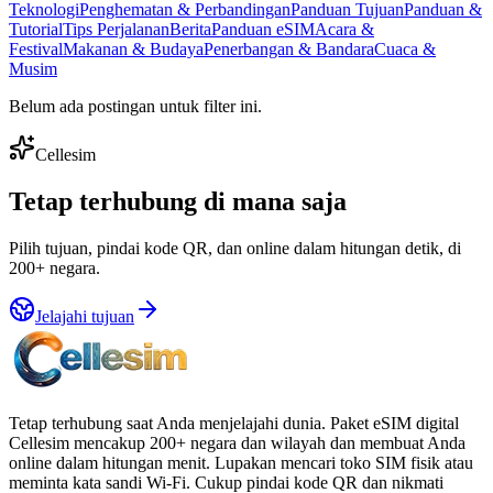
Teknologi
Penghematan & Perbandingan
Panduan Tujuan
Panduan &
Tutorial
Tips Perjalanan
Berita
Panduan eSIM
Acara &
Festival
Makanan & Budaya
Penerbangan & Bandara
Cuaca &
Musim
Belum ada postingan untuk filter ini.
Cellesim
Tetap terhubung di mana saja
Pilih tujuan, pindai kode QR, dan online dalam hitungan detik, di
200+ negara.
Jelajahi tujuan
Tetap terhubung saat Anda menjelajahi dunia. Paket eSIM digital
Cellesim mencakup 200+ negara dan wilayah dan membuat Anda
online dalam hitungan menit. Lupakan mencari toko SIM fisik atau
meminta kata sandi Wi-Fi. Cukup pindai kode QR dan nikmati