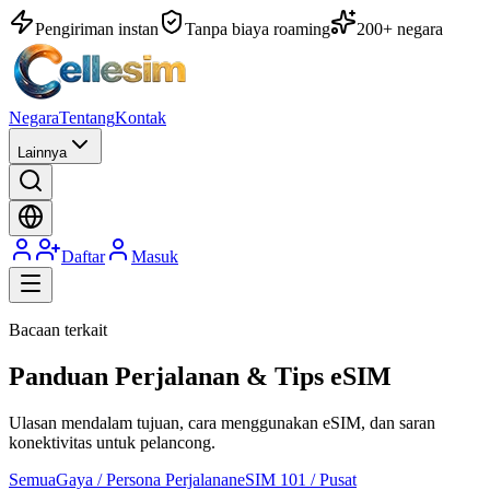
Pengiriman instan
Tanpa biaya roaming
200+ negara
Negara
Tentang
Kontak
Lainnya
Daftar
Masuk
Bacaan terkait
Panduan Perjalanan & Tips eSIM
Ulasan mendalam tujuan, cara menggunakan eSIM, dan saran
konektivitas untuk pelancong.
Semua
Gaya / Persona Perjalanan
eSIM 101 / Pusat