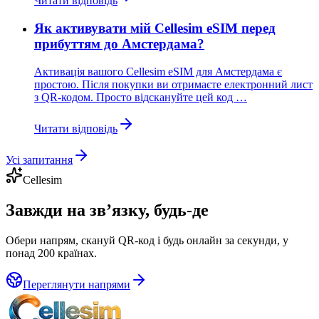
Читати відповідь
Як активувати мій Cellesim eSIM перед
прибуттям до Амстердама?
Активація вашого Cellesim eSIM для Амстердама є
простою. Після покупки ви отримаєте електронний лист
з QR-кодом. Просто відскануйте цей код …
Читати відповідь
Усі запитання
Cellesim
Завжди на зв’язку, будь-де
Обери напрям, скануй QR-код і будь онлайн за секунди, у
понад 200 країнах.
Переглянути напрями