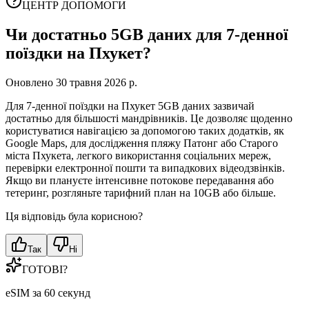
ЦЕНТР ДОПОМОГИ
Чи достатньо 5GB даних для 7-денної
поїздки на Пхукет?
Оновлено 30 травня 2026 р.
Для 7-денної поїздки на Пхукет 5GB даних зазвичай
достатньо для більшості мандрівників. Це дозволяє щоденно
користуватися навігацією за допомогою таких додатків, як
Google Maps, для дослідження пляжу Патонг або Старого
міста Пхукета, легкого використання соціальних мереж,
перевірки електронної пошти та випадкових відеодзвінків.
Якщо ви плануєте інтенсивне потокове передавання або
тетеринг, розгляньте тарифний план на 10GB або більше.
Ця відповідь була корисною?
Так
Ні
ГОТОВІ?
eSIM за 60 секунд