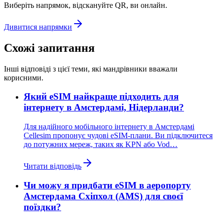
Виберіть напрямок, відскануйте QR, ви онлайн.
Дивитися напрямки
Схожі запитання
Інші відповіді з цієї теми, які мандрівники вважали
корисними.
Який eSIM найкраще підходить для
інтернету в Амстердамі, Нідерланди?
Для надійного мобільного інтернету в Амстердамі
Cellesim пропонує чудові eSIM-плани. Ви підключитеся
до потужних мереж, таких як KPN або Vod…
Читати відповідь
Чи можу я придбати eSIM в аеропорту
Амстердама Схіпхол (AMS) для своєї
поїздки?