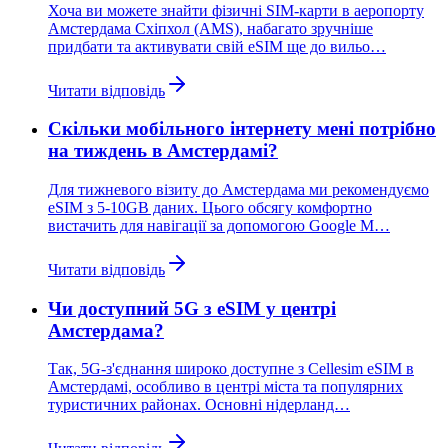
Хоча ви можете знайти фізичні SIM-карти в аеропорту
Амстердама Схіпхол (AMS), набагато зручніше
придбати та активувати свій eSIM ще до вильо…
Читати відповідь
Скільки мобільного інтернету мені потрібно
на тиждень в Амстердамі?
Для тижневого візиту до Амстердама ми рекомендуємо
eSIM з 5-10GB даних. Цього обсягу комфортно
вистачить для навігації за допомогою Google M…
Читати відповідь
Чи доступний 5G з eSIM у центрі
Амстердама?
Так, 5G-з'єднання широко доступне з Cellesim eSIM в
Амстердамі, особливо в центрі міста та популярних
туристичних районах. Основні нідерланд…