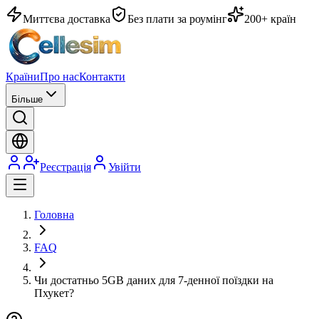
Миттєва доставка
Без плати за роумінг
200+ країн
Країни
Про нас
Контакти
Більше
Реєстрація
Увійти
Головна
FAQ
Чи достатньо 5GB даних для 7-денної поїздки на
Пхукет?