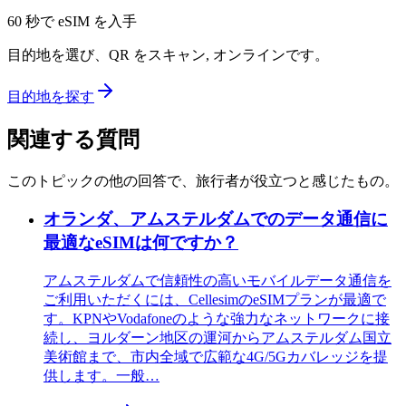
60 秒で eSIM を入手
目的地を選び、QR をスキャン, オンラインです。
目的地を探す
関連する質問
このトピックの他の回答で、旅行者が役立つと感じたもの。
オランダ、アムステルダムでのデータ通信に
最適なeSIMは何ですか？
アムステルダムで信頼性の高いモバイルデータ通信を
ご利用いただくには、CellesimのeSIMプランが最適で
す。KPNやVodafoneのような強力なネットワークに接
続し、ヨルダーン地区の運河からアムステルダム国立
美術館まで、市内全域で広範な4G/5Gカバレッジを提
供します。一般…