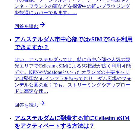
ンネ・フランクの家などを探索中の軽いブラウジング
を快適にカバーできます。…
回答を読む
アムステルダム市中心部ではeSIMで5Gを利用
できますか？
はい、アムステルダムでは、特に市中心部や人気の観
光エリアでCellesim eSIMによる5G接続が広く利用可能
です。KPNやVodafoneといったオランダの主要キャリ
アは堅牢な5Gインフラを持っており、ダム広場やフォ
ンデル公園の近くでも、ストリーミングやアップロー
ドに高速な速…
回答を読む
アムステルダムに到着する前にCellesim eSIM
をアクティベートする方法は？