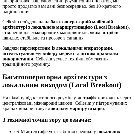
використовує ваш улюблений роумінговий оператор, ми
просто продаємо вам дані безпосередньо, без 10-кратного
націнювання.
Cellesim побудована на
багатооператорній мобільній
архітектурі з локальною маршрутизацією (Local Breakout)
,
створеній для міжнародних мандрівників, яким потрібне
швидке, стабільне та прозоре з’єднання.
Завдяки
партнерствам із локальними операторами
,
інтелектуальному вибору мережі
та
чітким правилам
використання
, Cellesim усуває технічні обмеження
традиційного роумінгу.
Багатооператорна архітектура з
локальним виходом (Local Breakout)
На відміну від класичного роумінгу, де трафік проходить через
централізовані міжнародні шлюзи, Cellesim у підтримуваних
країнах використовує
локальну маршрутизацію
.
З технічної точки зору це означає:
eSIM автентифікується безпосередньо у
локальних