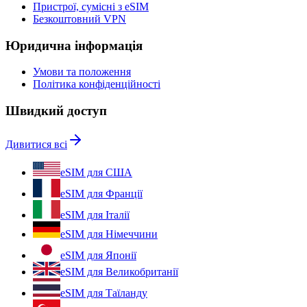
Пристрої, сумісні з eSIM
Безкоштовний VPN
Юридична інформація
Умови та положення
Політика конфіденційності
Швидкий доступ
Дивитися всі
eSIM для США
eSIM для Франції
eSIM для Італії
eSIM для Німеччини
eSIM для Японії
eSIM для Великобританії
eSIM для Таїланду