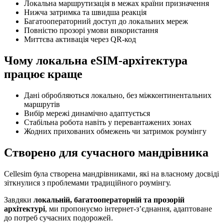
Локальна маршрутизація в межах країни призначення
Нижча затримка та швидша реакція
Багатооператорний доступ до локальних мереж
Повністю прозорі умови використання
Миттєва активація через QR-код
Чому локальна eSIM-архітектура
працює краще
Дані обробляються локально, без міжконтинентальних
маршрутів
Вибір мережі динамічно адаптується
Стабільна робота навіть у перевантажених зонах
Жодних прихованих обмежень чи затримок роумінгу
Створено для сучасного мандрівника
Cellesim була створена мандрівниками, які на власному досвіді
зіткнулися з проблемами традиційного роумінгу.
Завдяки
локальній, багатооператорній та прозорій
архітектурі
, ми пропонуємо інтернет-з’єднання, адаптоване
до потреб сучасних подорожей.