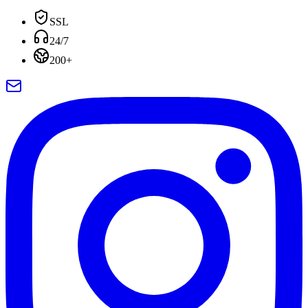
SSL
24/7
200+