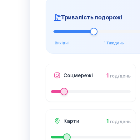
Тривалість подорожі
Вихідні
1 Тиждень
1
Соцмережі
год/день
1
Карти
год/день