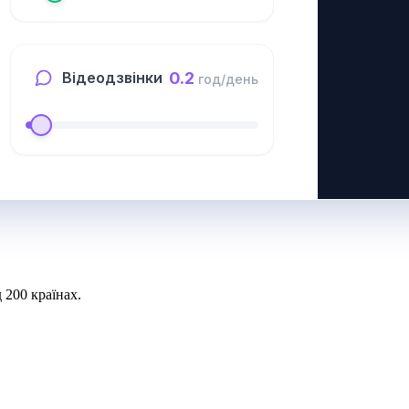
0.2
Відеодзвінки
год/день
 200 країнах.