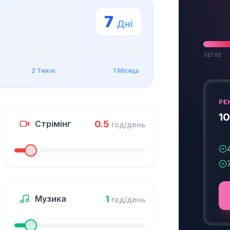
7
Дні
ЛЕГКЕ
2 Тижні
1 Місяць
РЕ
10
0.5
Стрімінг
год/день
1
Музика
год/день