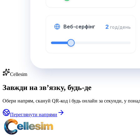
2
Веб-серфінг
год/день
Cellesim
Завжди на зв’язку, будь-де
Обери напрям, скануй QR-код і будь онлайн за секунди, у понад
Переглянути напрями