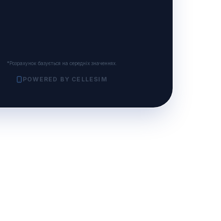
*Розрахунок базується на середніх значеннях.
POWERED BY CELLESIM