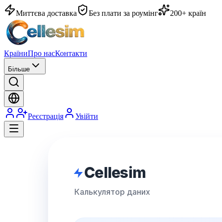
Миттєва доставка
Без плати за роумінг
200+ країн
Країни
Про нас
Контакти
Більше
Реєстрація
Увійти
Cellesim
Калькулятор даних