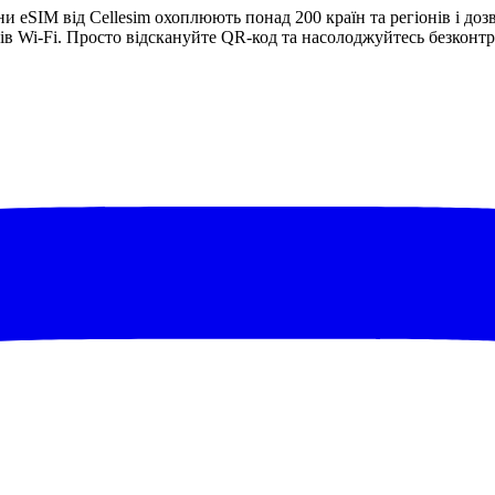
ни eSIM від Cellesim охоплюють понад 200 країн та регіонів і доз
в Wi-Fi. Просто відскануйте QR-код та насолоджуйтесь безконтра