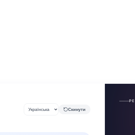
Р
Скинути