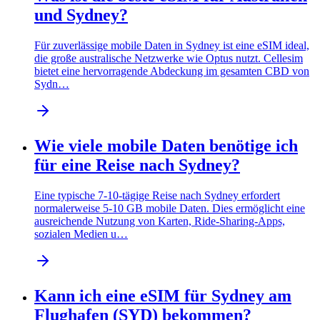
und Sydney?
Für zuverlässige mobile Daten in Sydney ist eine eSIM ideal,
die große australische Netzwerke wie Optus nutzt. Cellesim
bietet eine hervorragende Abdeckung im gesamten CBD von
Sydn…
Wie viele mobile Daten benötige ich
für eine Reise nach Sydney?
Eine typische 7-10-tägige Reise nach Sydney erfordert
normalerweise 5-10 GB mobile Daten. Dies ermöglicht eine
ausreichende Nutzung von Karten, Ride-Sharing-Apps,
sozialen Medien u…
Kann ich eine eSIM für Sydney am
Flughafen (SYD) bekommen?