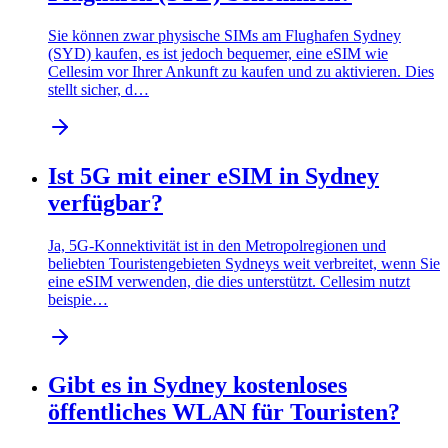
Sie können zwar physische SIMs am Flughafen Sydney
(SYD) kaufen, es ist jedoch bequemer, eine eSIM wie
Cellesim vor Ihrer Ankunft zu kaufen und zu aktivieren. Dies
stellt sicher, d…
Ist 5G mit einer eSIM in Sydney
verfügbar?
Ja, 5G-Konnektivität ist in den Metropolregionen und
beliebten Touristengebieten Sydneys weit verbreitet, wenn Sie
eine eSIM verwenden, die dies unterstützt. Cellesim nutzt
beispie…
Gibt es in Sydney kostenloses
öffentliches WLAN für Touristen?