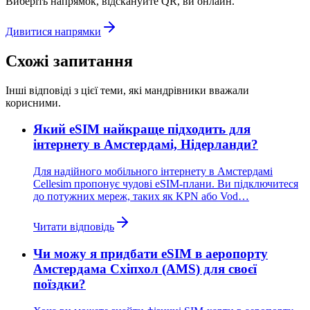
Виберіть напрямок, відскануйте QR, ви онлайн.
Дивитися напрямки
Схожі запитання
Інші відповіді з цієї теми, які мандрівники вважали
корисними.
Який eSIM найкраще підходить для
інтернету в Амстердамі, Нідерланди?
Для надійного мобільного інтернету в Амстердамі
Cellesim пропонує чудові eSIM-плани. Ви підключитеся
до потужних мереж, таких як KPN або Vod…
Читати відповідь
Чи можу я придбати eSIM в аеропорту
Амстердама Схіпхол (AMS) для своєї
поїздки?