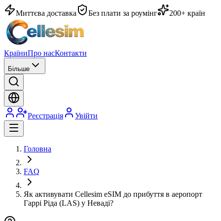
Миттєва доставка
Без плати за роумінг
200+ країн
Країни
Про нас
Контакти
Більше
Реєстрація
Увійти
Головна
FAQ
Як активувати Cellesim eSIM до прибуття в аеропорт
Гаррі Ріда (LAS) у Неваді?