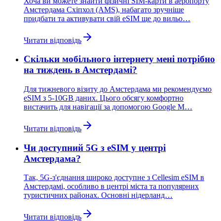
Хоча ви можете знайти фізичні SIM-карти в аеропорту
Амстердама Схіпхол (AMS), набагато зручніше
придбати та активувати свій eSIM ще до вильо…
Читати відповідь
Скільки мобільного інтернету мені потрібно
на тиждень в Амстердамі?
Для тижневого візиту до Амстердама ми рекомендуємо
eSIM з 5-10GB даних. Цього обсягу комфортно
вистачить для навігації за допомогою Google M…
Читати відповідь
Чи доступний 5G з eSIM у центрі
Амстердама?
Так, 5G-з'єднання широко доступне з Cellesim eSIM в
Амстердамі, особливо в центрі міста та популярних
туристичних районах. Основні нідерланд…
Читати відповідь