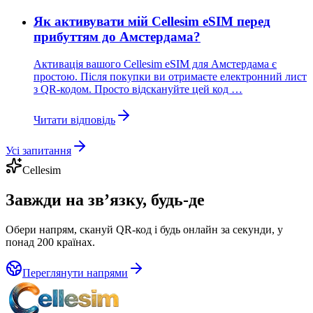
Як активувати мій Cellesim eSIM перед
прибуттям до Амстердама?
Активація вашого Cellesim eSIM для Амстердама є
простою. Після покупки ви отримаєте електронний лист
з QR-кодом. Просто відскануйте цей код …
Читати відповідь
Усі запитання
Cellesim
Завжди на зв’язку, будь-де
Обери напрям, скануй QR-код і будь онлайн за секунди, у
понад 200 країнах.
Переглянути напрями